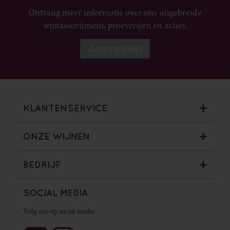
Ontvang meer informatie over ons uitgebreide
wijnassortiment, proeverijen en acties.
Aanmelden
KLANTENSERVICE
Geborgde werkwijze alcoholverkoop
ONZE WIJNEN
Spaarprogramma
Bestelling & Betalen
Alle Wijnen
BEDRIJF
Bezorgen & Afhalen
Rode wijnen
Retourneren & Klachten
Witte wijnen
Contact
SOCIAL MEDIA
Horeca & B2B
Rosé wijnen
Winkels
Mousserende wijnen
Privacy Policy
Volg ons op social media
Cookie Statement