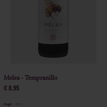
Melea - Tempranillo
Ga
naar
€ 8.95
het
begin
van
Oogst
2025
de