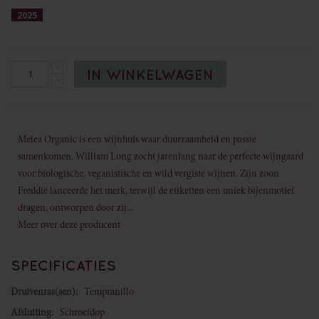
2025
afbeeldingen-
gallerij
IN WINKELWAGEN
Melea Organic is een wijnhuis waar duurzaamheid en passie
samenkomen. William Long zocht jarenlang naar de perfecte wijngaard
voor biologische, veganistische en wild vergiste wijnen. Zijn zoon
Freddie lanceerde het merk, terwijl de etiketten een uniek bijenmotief
dragen, ontworpen door zij...
Meer over deze producent
SPECIFICATIES
Meer
Tempranillo
informatie
Schroefdop